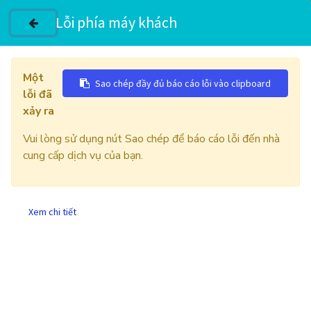
Lỗi phía máy khách
Sửa Biến tần Danfoss FC302
Một
2.2kW – Băng tải nhà máy
Sao chép đầy đủ báo cáo lỗi vào clipboard
lỗi đã
Bia
xảy ra
Vui lòng sử dụng nút Sao chép để báo cáo lỗi đến nhà
Biến tần FC302 nổ linh kiện do ẩm và bụi
cung cấp dịch vụ của bạn.
10 tháng 11, 2025
bởi
CÔNG TY TNHH THIẾT BỊ CÔNG NGHIỆP VĨNH
LỘC, Tự động hóa Vĩnh Lộc
Xem chi tiết