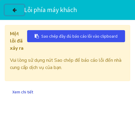
Lỗi phía máy khách
Một
Sao chép đầy đủ báo cáo lỗi vào clipboard
lỗi đã
SỬA CHỮA CẢM BIẾN SIEMENS
xảy ra
Vui lòng sử dụng nút Sao chép để báo cáo lỗi đến nhà
cung cấp dịch vụ của bạn.
Xem chi tiết
CÔNG TY TNHH THIẾT BỊ CÔNG NGHIỆP VĨNH
LỘC, Tự động hóa Vĩnh Lộc
Sửa Cảm Biến Siêu Âm Siemens SITRANS
LUT430: Cảm Biến Siemens Mất Tín Hiệu 4-