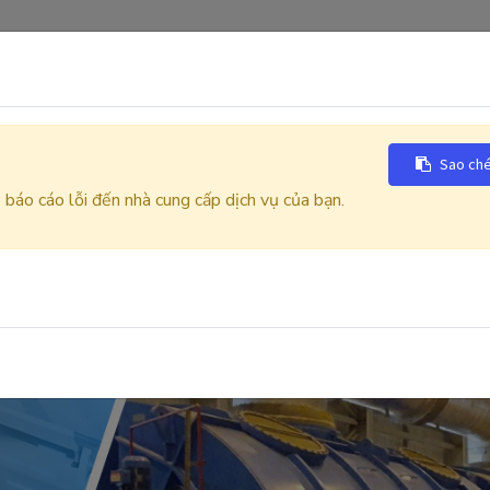
LIÊN HỆ
Danfoss FC101 22kW
ạn Nha Trang
Sao ché
báo cáo lỗi đến nhà cung cấp dịch vụ của bạn.
nguồn hoàn toàn
IẾT BỊ CÔNG NGHIỆP VĨNH LỘC, Tự động hóa Vĩnh Lộc