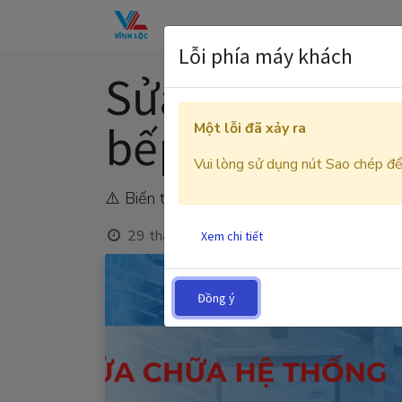
Trang chủ
GIỚI THIỆU
DỊCH VỤ
Lỗi phía máy khách
Sửa Biến tần 
bếp – Khách s
Một lỗi đã xảy ra
Vui lòng sử dụng nút Sao chép để 
⚠️ Biến tần FC101 bị nổ công suất, mất 
29 tháng 7, 2025
bởi
CÔNG TY TNHH TH
Xem chi tiết
Đồng ý