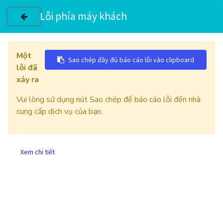
Lỗi phía máy khách
Một
Sao chép đầy đủ báo cáo lỗi vào clipboard
lỗi đã
xảy ra
Our Portfolio
Complete Recent Product
Vui lòng sử dụng nút Sao chép để báo cáo lỗi đến nhà
View All
cung cấp dịch vụ của bạn.
For
Product
Our Customer
The professional approach to
Xem chi tiết
security. Teachings of the great
master-builder of human
happiness.