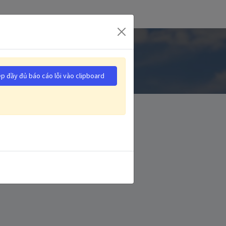
p đầy đủ báo cáo lỗi vào clipboard
ông ty của tôi
3575 Fake Buena Vista Avenue
+1 555-555-5556
info@yourcompany.example.com