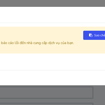
LIÊN HỆ
Sao ché
báo cáo lỗi đến nhà cung cấp dịch vụ của bạn.
uan đến công ty hoặc dịch vụ của chúng tôi.
C
ớm nhất.