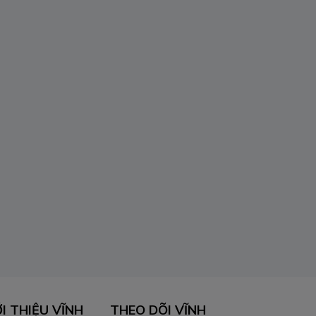
ỚI THIỆU VĨNH
THEO DÕI
VĨNH