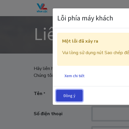
Trang chủ
GIỚI THIỆU
DỊCH VỤ
Lỗi phía máy khách
Liên hệ
Một lỗi đã xảy ra
Vui lòng sử dụng nút Sao chép để 
Hãy liên hệ khi bạn gặp bất cứ vấn đề nào liên q
Chúng tôi sẽ cố gắng phản hồi trong thời gian s
Xem chi tiết
Tên
*
Đồng ý
Số điện thoại