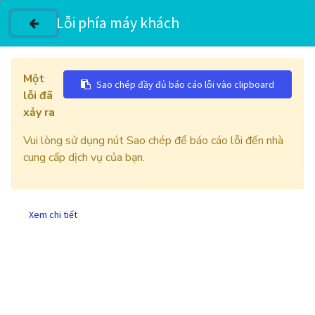
Lỗi phía máy khách
Một
Sao chép đầy đủ báo cáo lỗi vào clipboard
lỗi đã
SỬA CHỮA BIẾN TẦN ABB
xảy ra
Vui lòng sử dụng nút Sao chép để báo cáo lỗi đến nhà
cung cấp dịch vụ của bạn.
Xem chi tiết
CÔNG TY TNHH THIẾT BỊ CÔNG NGHIỆP VĨNH
LỘC, Tự động hóa Vĩnh Lộc
Sửa biến tần ABB công suất lớn | Tự động hóa
Vĩnh Lộc